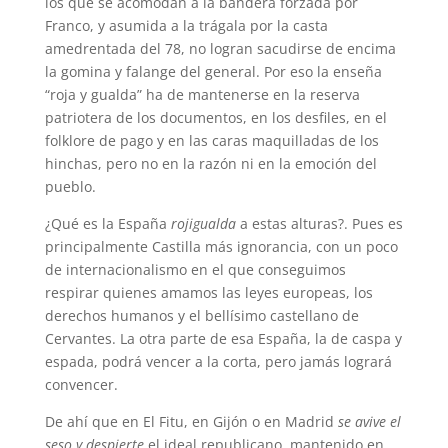
los que se acomodan a la bandera forzada por
Franco, y asumida a la trágala por la casta
amedrentada del 78, no logran sacudirse de encima
la gomina y falange del general. Por eso la enseña
“roja y gualda” ha de mantenerse en la reserva
patriotera de los documentos, en los desfiles, en el
folklore de pago y en las caras maquilladas de los
hinchas, pero no en la razón ni en la emoción del
pueblo.
¿Qué es la España
rojigualda
a estas alturas?. Pues es
principalmente Castilla más ignorancia, con un poco
de internacionalismo en el que conseguimos
respirar quienes amamos las leyes europeas, los
derechos humanos y el bellísimo castellano de
Cervantes. La otra parte de esa España, la de caspa y
espada, podrá vencer a la corta, pero jamás logrará
convencer.
De ahí que en El Fitu, en Gijón o en Madrid
se avive el
seso y despierte
el ideal republicano, mantenido en