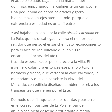
El abuelo-soldado bajaba, en la mañana del
domingo, empuñando marcialmente un carricoche.
Una pequeñina de papos colorados y gorro
blanco movía los ojos atenta a todo, porque la
existencia a esa edad es un anfiteatro.
Y así bajaban los dos por la calle
Alcalde
Parrondo
en
La Pola,
que es desahogada y lleva el nombre del
regidor que pensó el ensanche. Justo reconocimiento
para el alcalde republicano que, en 1932,
encarga a Sánchez del Río un
trazado esperanzador por si creciera la villa. El
ingeniero columbra entonces ese plano ortogonal,
hermoso y franco, que vertebra la calle Parrondo, in
memoriam, y que vuelca sobre la Plaza del
Mercado, con edificio diseñado también por él, a los
transeúntes que vienen por el Este.
De modo que, flanqueados por quintas y parterres
en el corazón burgués de La Pola, el par de
abuelo con nieta descendía triunfante a media