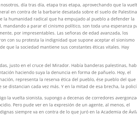
 nosotros, día tras día, etapa tras etapa, aprovechando que la vuel
eral en contra de la barbarie desatada sobre el suelo de Palestin
de la humanidad radical que ha empujado al pueblo a defender la
d, mandando a parar el cinismo político, son toda una esperanza p
ente, por impresentables. Las señoras de edad avanzada, los
ron con su protesta la indignidad que supone aceptar el sionismo
de que la sociedad mantiene sus constantes éticas vitales. Hay
ndas, justo en el cruce del Mirador. Había banderas palestinas, hab
entación haciendo suya la denuncia en forma de pañuelo. Hoy, el
ación, representa la reserva ética del pueblo, ése pueblo del que 
 se distancian cada vez más. Y en la mitad de esa brecha, la policí
rtigo la vuelta sionista, supongo a decenas de corredores avergonz
idio. Pero pude ver en la expresión de un agente, al menos, el
ignas siempre va en contra de lo que juró en la Academia de Ávil