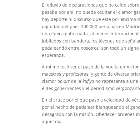
El diluvio de declaraciones que ha caído sobre
pasaba por ahí, no puede ocultar el clamor gen
hay deporte ni discurso que esté por encima 
dignidad del país. 100.000 personas en Madri
una época gobernada, al menos internacionalm
jubilados con bandera, los jóvenes que señala
pedaleando entre nosotros, son todo un signo 
esperanza.
A mí me tocó ver el paso de la vuelta en Arrio
maestros y profesoras, y gente de diversa ori
clamor
op-art
de la
kufiya
no representa a una n
élites gobernantes y el periodismo vergonzante
En el cruce por el que pasó a velocidad de vé
por el hecho de pedalear blanqueando el genoc
desagrado con la misión. Obedecer órdenes ind
aquel día.
____________________________