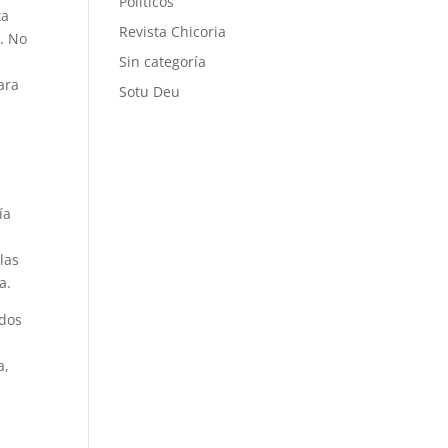
Políticos
ta
Revista Chicoria
a. No
Sin categoría
ara
Sotu Deu
ía
las
a.
ados
a,