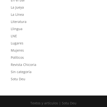
En el bar
La Jueya
La Línea
Literatura
Llingua
LNE
Lugares
Mujeres
Políticos
Revista Chicoria
Sin categoría
Sotu Deu
Textos y artículos | Sotu Deu