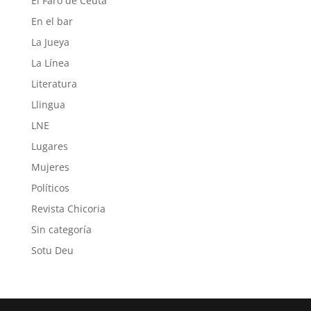
El Faro de Ceuta
En el bar
La Jueya
La Línea
Literatura
Llingua
LNE
Lugares
Mujeres
Políticos
Revista Chicoria
Sin categoría
Sotu Deu