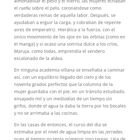
almohadillar el peso y el hierro, las mujeres echaban
el
rueñu
sobre el pelo, coronándose como
verdaderas reinas de aquella labor. Después, se
ayudaban a erguir la carga, y cobraban de repente
aires de emperatriz. Hierática a la fuerza, con el
único movimiento de los ojos en las órbitas [como en
el manga] y si acaso una sonrisa dulce a los críos,
Maruja, como todas, emprendía el sendero
escalonado de la aldea.
En ninguna academia villana se enseñaba a caminar
así, con un equilibrio llegado del cielo y de los
noventa grados perfectos que la columna de la
mujer guardaba con el pie, en un tránsito estudiado,
ensayado mil y un mediodías de un tiempo sin
grifos, donde el agua la daba la tierra por los bocales
y no se arrimaba a las cocinas.
En las casas de entonces, el curso del día se
estimaba por el nivel de agua limpia en las
jerradas
,
pues el tiempo no tenía números sino tareas. Una de