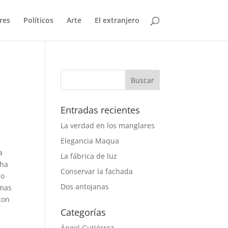
res
Políticos
Arte
El extranjero
Entradas recientes
La verdad en los manglares
Elegancia Maqua
a
La fábrica de luz
 ha
Conservar la fachada
do
Dos antojanas
imas
con
Categorías
Ángel Gutiérrez