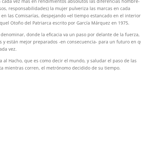
han cada vez más en rendimientos absolutos las diferencias hombre-
sos, responsabilidades) la mujer pulveriza las marcas en cada
en las Comisarías, despejando «el tiempo estancado en el interior 
aquel Otoño del Patriarca escrito por García Márquez en 1975.
denominar, donde la eficacia va un paso por delante de la fuerza,
as y están mejor preparados -en consecuencia- para un futuro en 
ada vez.
a al Hacho, que es como decir el mundo, y saludar el paso de las
eta mientras corren, el metrónomo decidido de su tiempo.