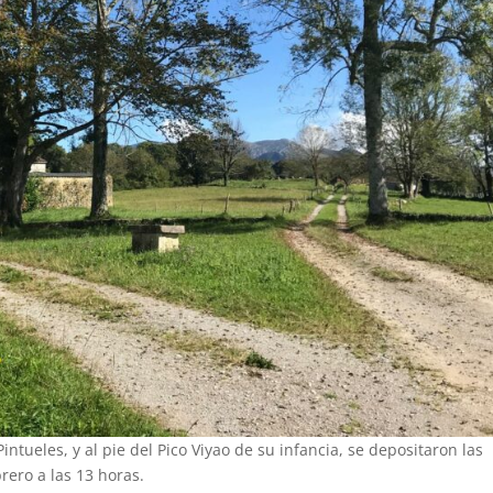
intueles, y al pie del Pico Viyao de su infancia, se depositaron las
rero a las 13 horas.