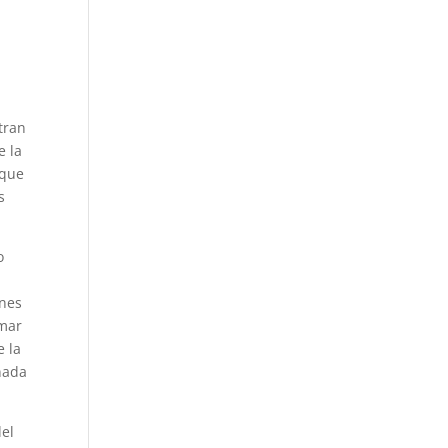
tran
e la
 que
s
o
ones
 mar
e la
nada
del