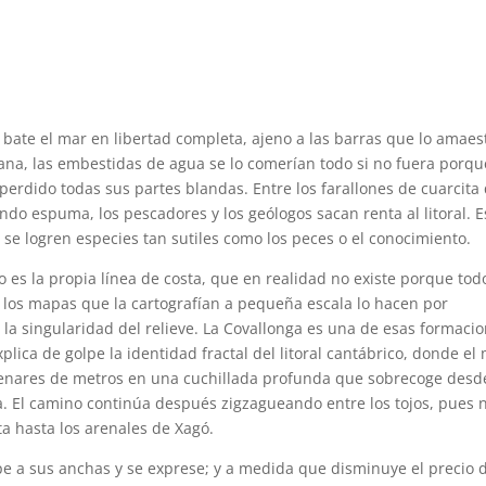
se bate el mar en libertad completa, ajeno a las barras que lo amaes
bocana, las embestidas de agua se lo comerían todo si no fuera porqu
 perdido todas sus partes blandas. Entre los farallones de cuarcita
do espuma, los pescadores y los geólogos sacan renta al litoral. E
se logren especies tan sutiles como los peces o el conocimiento.
o es la propia línea de costa, que en realidad no existe porque tod
 los mapas que la cartografían a pequeña escala lo hacen por
 la singularidad del relieve. La Covallonga es una de esas formaci
xplica de golpe la identidad fractal del litoral cantábrico, donde el
ntenares de metros en una cuchillada profunda que sobrecoge desd
a. El camino continúa después zigzagueando entre los tojos, pues 
ta hasta los arenales de Xagó.
pe a sus anchas y se exprese; y a medida que disminuye el precio 