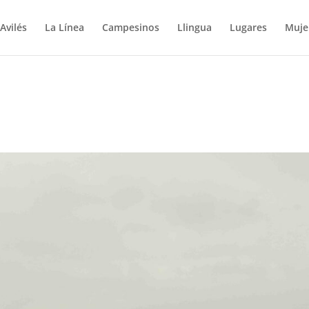
Avilés
La Línea
Campesinos
Llingua
Lugares
Muje