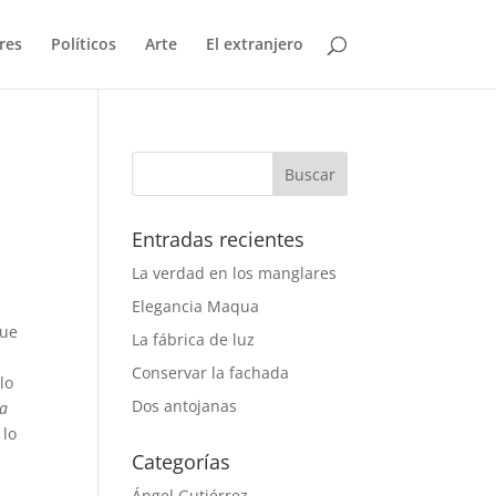
res
Políticos
Arte
El extranjero
Entradas recientes
La verdad en los manglares
Elegancia Maqua
que
La fábrica de luz
Conservar la fachada
lo
Dos antojanas
ta
 lo
Categorías
Ángel Gutiérrez