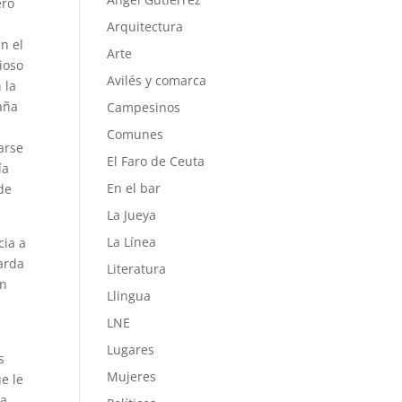
ero
Arquitectura
n el
Arte
ioso
Avilés y comarca
 la
baña
Campesinos
Comunes
arse
El Faro de Ceuta
ía
En el bar
de
La Jueya
La Línea
cia a
arda
Literatura
on
Llingua
LNE
Lugares
s
Mujeres
e le
ra