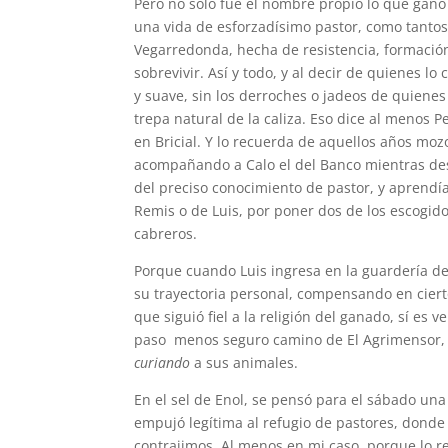
Pero no sólo fue el nombre propio lo que ganó
una vida de esforzadísimo pastor, como tantos
Vegarredonda, hecha de resistencia, formación
sobrevivir. Así y todo, y al decir de quienes l
y suave, sin los derroches o jadeos de quiene
trepa natural de la caliza. Eso dice al menos 
en Bricial. Y lo recuerda de aquellos años moz
acompañando a Calo el del Banco mientras de
del preciso conocimiento de pastor, y aprendí
Remis o de Luis, por poner dos de los escogid
cabreros.
Porque cuando Luis ingresa en la guardería del
su trayectoria personal, compensando en cier
que siguió fiel a la religión del ganado, sí es
paso
menos seguro camino de El Agrimensor, u
curiando
a sus animales.
En el sel de Enol, se pensó para el sábado una
empujó legítima al refugio de pastores, dond
contrajimos. Al menos en mi caso, porque lo 