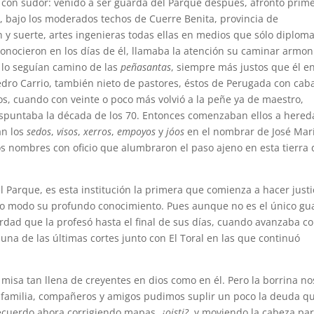
 con sudor: venido a ser guarda del Parque después, afrontó prim
, bajo los moderados techos de Cuerre Benita, provincia de
 y suerte, artes ingenieras todas ellas en medios que sólo diploma
o conocieron en los días de él, llamaba la atención su caminar armon
s lo seguían camino de las
peñasantas
, siempre más justos que él en
Pedro Carrio, también nieto de pastores, éstos de Perugada con ca
os, cuando con veinte o poco más volvió a la peñe ya de maestro,
spuntaba la década de los 70. Entonces comenzaban ellos a hered
an los
sedos
,
visos
,
xerros
,
empoyos
y
jóos
en el nombrar de José Mar
os nombres con oficio que alumbraron el paso ajeno en esta tierra 
 Parque, es esta institución la primera que comienza a hacer justi
to modo su profundo conocimiento. Pues aunque no es el único gu
 verdad que la profesó hasta el final de sus días, cuando avanzaba c
na de las últimas cortes junto con El Toral en las que continuó
 misa tan llena de creyentes en dios como en él. Pero la borrina no
e familia, compañeros y amigos pudimos suplir un poco la deuda qu
recuerdo ahora corrigiendo mapas,
¿oisti?
, y moviendo la cabeza pa