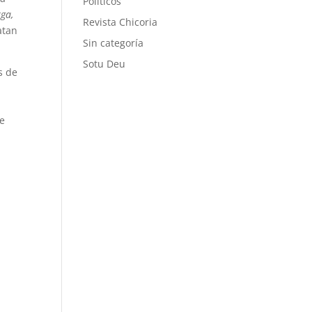
Políticos
ga,
Revista Chicoria
atan
Sin categoría
Sotu Deu
s de
ue