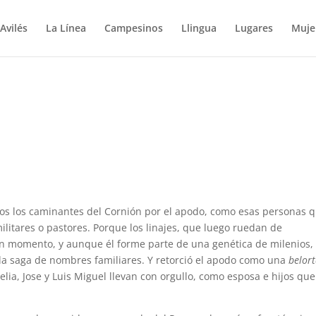
Avilés
La Línea
Campesinos
Llingua
Lugares
Muje
os los caminantes del Cornión por el apodo, como esas personas 
 militares o pastores. Porque los linajes, que luego ruedan de
ún momento, y aunque él forme parte de una genética de milenios, 
r la saga de nombres familiares. Y retorció el apodo como una
belor
oelia, Jose y Luis Miguel llevan con orgullo, como esposa e hijos que