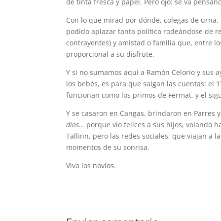
de tinta fresca y papel. Pero ojo: se va pensan
Con lo que mirad por dónde, colegas de urna, 
podido aplazar tanta política rodeándose de rea
contrayentes) y amistad o familia que, entre l
proporcional a su disfrute.
Y si no sumamos aquí a Ramón Celorio y sus ay
los bebés, es para que salgan las cuentas: el 
funcionan como los primos de Fermat, y el sigu
Y se casaron en Cangas, brindaron en Parres 
dios…
porque vio felices a sus hijos, volando h
Tallinn, pero las redes sociales, que viajan a l
momentos de su sonrisa.
Viva los novios.