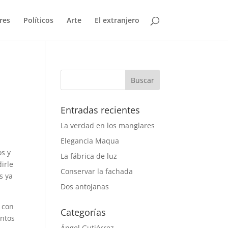
res
Políticos
Arte
El extranjero
Entradas recientes
La verdad en los manglares
Elegancia Maqua
os y
La fábrica de luz
irle
Conservar la fachada
s ya
Dos antojanas
y con
Categorías
entos
Ángel Gutiérrez