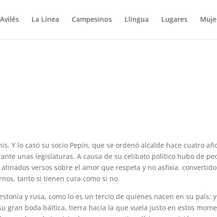
Avilés
La Línea
Campesinos
Llingua
Lugares
Muje
ís. Y lo casó su socio Pepín, que se ordenó alcalde hace cuatro añ
ante unas legislaturas. A causa de su celibato político hubo de ped
s atinados versos sobre el amor que respeta y no asfixia, convertido
nos, tanto si tienen cura como si no.
 estonia y rusa, como lo es un tercio de quienes nacen en su país; 
su gran boda báltica, tierra hacia la que vuela justo en estos mom