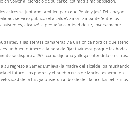
do en volver al ejercicio de su cargo, estimadísima oposición.
los astros se juntaron también para que Pepín y José Félix hayan
lidad: servicio público (el alcalde), amor rampante (entre los
os asistentes, alcanzó la pequeña cantidad de 17, inversamente
udantes, a las atentas camareras y a una chica nórdica que atend
17 es un buen número a la hora de fijar invitados porque las bodas
iente se dispara a 257, como dijo una gallega entendida en cifras.
y a su regreso a Sames (Amieva) la madre del alcalde iba musitand
acia el futuro. Los padres y el pueblo ruso de Marina esperan en
a velocidad de la luz, ya pusieron al borde del Báltico los bellísimos