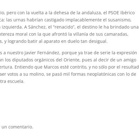
o, pero con la vuelta a la dehesa de la andaluza, el PSOE ibérico
ca: las urnas habrían castigado implacablemente el susanismo,
a izquierda. A Sánchez, el “renacido”, el destino le ha brindado una
ntereza moral con la que afrontó la villanía de sus camaradas,
s, y logrando batir al aparato en duelo tan desigual.
 a nuestro Javier Fernández, porque ya trae de serie la expresión
án los diputados orgánicos del Oriente, pues al decir de un amigo
ertura. Entiendo que Marcos esté contrito, y no sólo por el resultad
aer votos a su molino, se pasó mil formas neoplatónicas con lo de
tra escuela.
 un comentario.