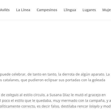
Avilés
La Línea
Campesinos
Llingua
Lugares
Muje
e puede celebrar, de tanto en tanto, la derrota de algún aparato. La
os catalanes, que pudieron eclipsar sus portadas con la goleada
n de
coleguis
al estilo círculo, a Susana Díaz le mutó el gracejo en
o el poco el estilo que le quedaba, muy mermado con la campaña, y a
olíticamente correcto, es decir falso, destilaba rencor
lolaylo
y mod