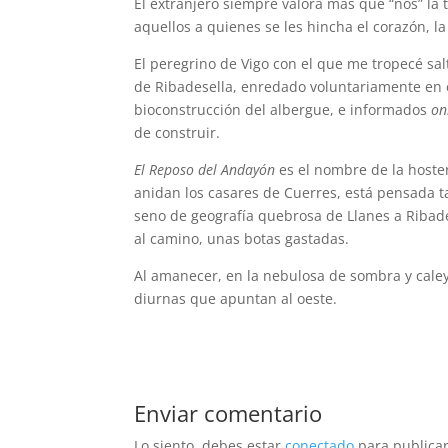
El extranjero siempre valora más que “nos” la 
aquellos a quienes se les hincha el corazón, l
El peregrino de Vigo con el que me tropecé sa
de Ribadesella, enredado voluntariamente en el
bioconstrucción del albergue, e informados
on
de construir.
El Reposo del Andayón
es el nombre de la hoste
anidan los casares de Cuerres, está pensada t
seno de geografía quebrosa de Llanes a Ribade
al camino, unas botas gastadas.
Al amanecer, en la nebulosa de sombra y caleye
diurnas que apuntan al oeste.
Enviar comentario
Lo siento, debes estar
conectado
para publicar