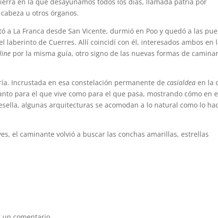
tierra en la que desayunamos todos los días, llamada patria por
a cabeza u otros órganos.
ltó a La Franca desde San Vicente, durmió en Poo y quedó a las pue
 laberinto de Cuerres. Allí coincidí con él, interesados ambos en 
line
por la misma guía, otro signo de las nuevas formas de caminar
ría. Incrustada en esa constelación permanente de
casialdea
en la 
anto para el que vive como para el que pasa, mostrando cómo en e
sella, algunas arquitecturas se acomodan a lo natural como lo ha
s, el caminante volvió a buscar las conchas amarillas, estrellas
 un comentario.