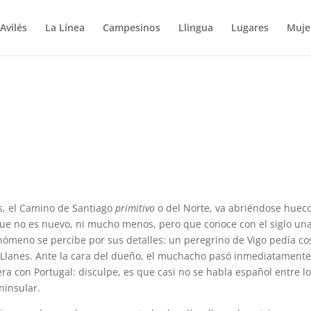
Avilés
La Línea
Campesinos
Llingua
Lugares
Muje
as, el Camino de Santiago
primitivo
o del Norte, va abriéndose huec
ue no es nuevo, ni mucho menos, pero que conoce con el siglo un
enómeno se percibe por sus detalles: un peregrino de Vigo pedía co
e Llanes. Ante la cara del dueño, el muchacho pasó inmediatamente
era con Portugal: disculpe, es que casi no se habla español entre l
ninsular.