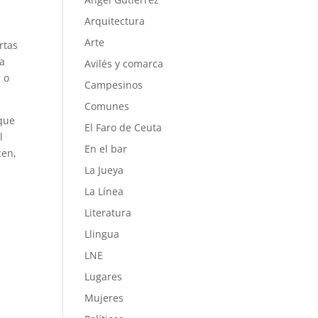
Arquitectura
Arte
rtas
la
Avilés y comarca
 o
Campesinos
Comunes
que
El Faro de Ceuta
l
En el bar
cen,
La Jueya
La Línea
Literatura
Llingua
LNE
Lugares
Mujeres