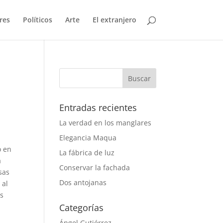
res
Políticos
Arte
El extranjero
Entradas recientes
La verdad en los manglares
Elegancia Maqua
o en
La fábrica de luz
a
Conservar la fachada
sas
Dos antojanas
 al
os
Categorías
Ángel Gutiérrez