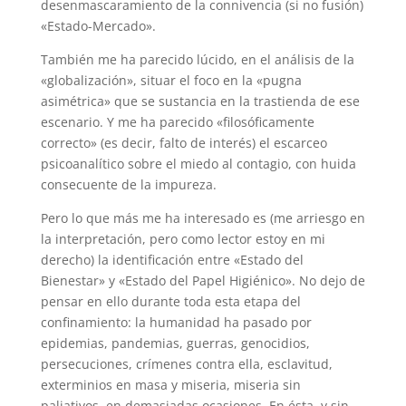
desenmascaramiento de la connivencia (si no fusión)
«Estado-Mercado».
También me ha parecido lúcido, en el análisis de la
«globalización», situar el foco en la «pugna
asimétrica» que se sustancia en la trastienda de ese
escenario. Y me ha parecido «filosóficamente
correcto» (es decir, falto de interés) el escarceo
psicoanalítico sobre el miedo al contagio, con huida
consecuente de la impureza.
Pero lo que más me ha interesado es (me arriesgo en
la interpretación, pero como lector estoy en mi
derecho) la identificación entre «Estado del
Bienestar» y «Estado del Papel Higiénico». No dejo de
pensar en ello durante toda esta etapa del
confinamiento: la humanidad ha pasado por
epidemias, pandemias, guerras, genocidios,
persecuciones, crímenes contra ella, esclavitud,
exterminios en masa y miseria, miseria sin
paliativos, en demasiadas ocasiones. En ésta, y sin