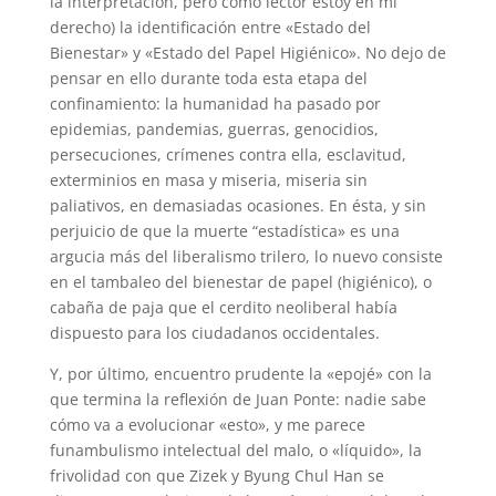
la interpretación, pero como lector estoy en mi
derecho) la identificación entre «Estado del
Bienestar» y «Estado del Papel Higiénico». No dejo de
pensar en ello durante toda esta etapa del
confinamiento: la humanidad ha pasado por
epidemias, pandemias, guerras, genocidios,
persecuciones, crímenes contra ella, esclavitud,
exterminios en masa y miseria, miseria sin
paliativos, en demasiadas ocasiones. En ésta, y sin
perjuicio de que la muerte “estadística» es una
argucia más del liberalismo trilero, lo nuevo consiste
en el tambaleo del bienestar de papel (higiénico), o
cabaña de paja que el cerdito neoliberal había
dispuesto para los ciudadanos occidentales.
Y, por último, encuentro prudente la «epojé» con la
que termina la reflexión de Juan Ponte: nadie sabe
cómo va a evolucionar «esto», y me parece
funambulismo intelectual del malo, o «líquido», la
frivolidad con que Zizek y Byung Chul Han se