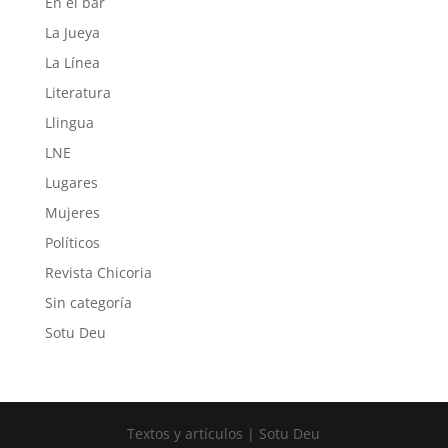
En el bar
La Jueya
La Línea
Literatura
Llingua
LNE
Lugares
Mujeres
Políticos
Revista Chicoria
Sin categoría
Sotu Deu
Textos y artículos | Sotu Deu