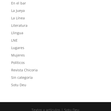
En el bar
La Jueya
La Línea
Literatura
Llingua
LNE
Lugares
Mujeres
Políticos
Revista Chicoria
Sin categoría
Sotu Deu
Textos y artículos | Sotu Deu