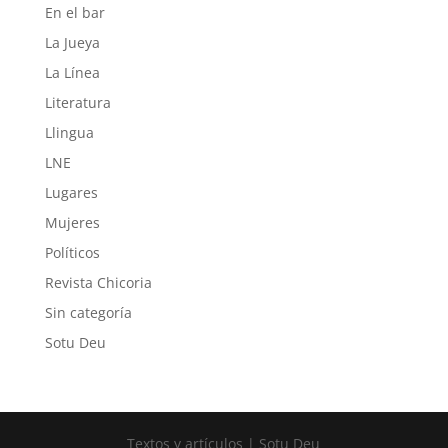
En el bar
La Jueya
La Línea
Literatura
Llingua
LNE
Lugares
Mujeres
Políticos
Revista Chicoria
Sin categoría
Sotu Deu
Textos y artículos | Sotu Deu