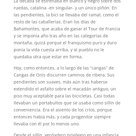
La década se estrenaba en blanco y negro sobre dos
ruedas, catalina -en singular- y un único piñón. En
las pendientes, la bici se llevaba del ramal, como el
resto de las caballerías. Eran los días de
Bahamontes, que acaba de ganar el Tour de Francia
y se imponía año tras año en las categorías de
montaña, quizá porque el franquismo puro y duro
ponía la vida cuesta arriba, y al pueblo no le
quedaba otra que estar en forma.
Hoy, como entonces, a lo largo de las “cangas” de
Cangas de Onís discurren caminos de ribera. Sus
pendientes son suaves, más aún tras haberse
extendido el asfalto sobre el macadán antiguo, un
piso muy aceptable para las bicicletas. Casi todas
llevaban un portabultos que se usaba como sillín de
conveniencia. Era el asiento de los críos, porque
entonces había más, y cada progenitor siempre
llevaba con él por lo menos uno.
Desde el sillín, verdadero privilegio en una infancia