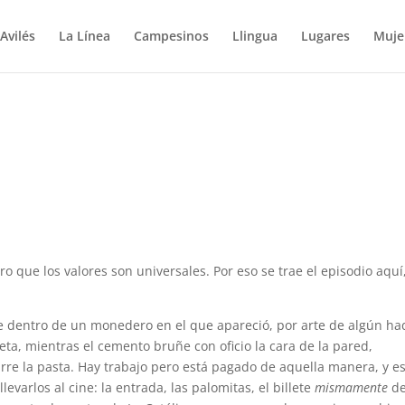
Avilés
La Línea
Campesinos
Llingua
Lugares
Muje
o que los valores son universales. Por eso se trae el episodio aquí
e dentro de un monedero en el que apareció, por arte de algún ha
aleta, mientras el cemento bruñe con oficio la cara de la pared,
rre la pasta. Hay trabajo pero está pagado de aquella manera, y e
levarlos al cine: la entrada, las palomitas, el billete
mismamente
de