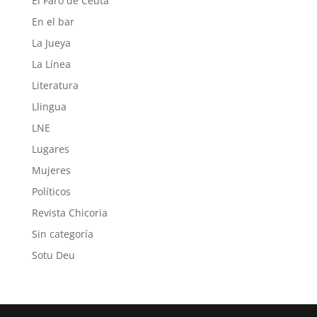
El Faro de Ceuta
En el bar
La Jueya
La Línea
Literatura
Llingua
LNE
Lugares
Mujeres
Políticos
Revista Chicoria
Sin categoría
Sotu Deu