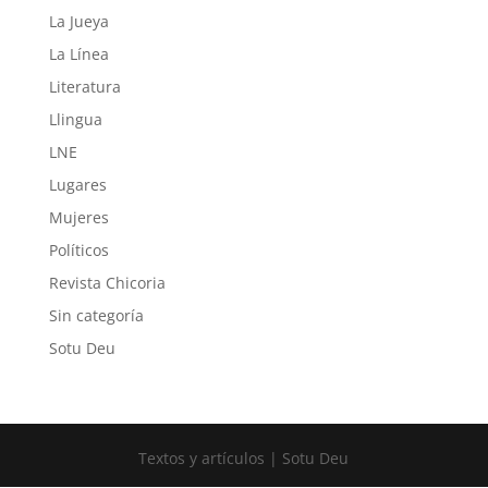
La Jueya
La Línea
Literatura
Llingua
LNE
Lugares
Mujeres
Políticos
Revista Chicoria
Sin categoría
Sotu Deu
Textos y artículos | Sotu Deu